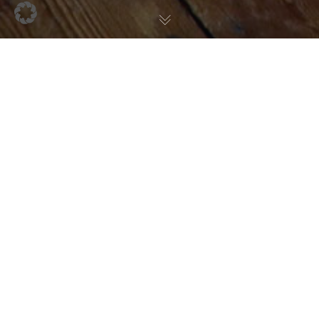
CODERS.BAY TALK
,
News
,
Teilnehmer:innen Erzählen
24
JAN. 2025